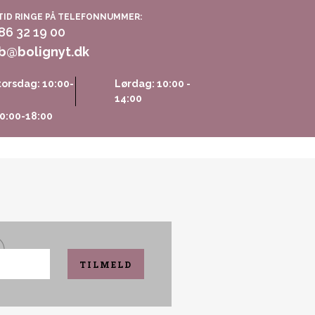
TID RINGE PÅ TELEFONNUMMER:
 86 32 19 00
b@bolignyt.dk
orsdag: 10:00-
Lørdag: 10:00 -
14:00
0:00-18:00
TILMELD