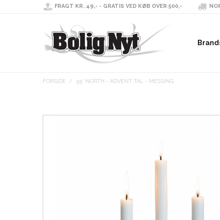
FRAGT KR. 49,- - GRATIS VED KØB OVER 500,-
NOR
Brand
FORSIDE
/
55° NORTH - ADVENT TAL - MESSING