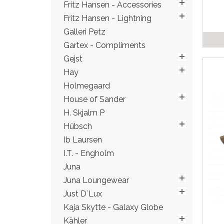
Fritz Hansen - Accessories
Fritz Hansen - Lightning
Galleri Petz
Gartex - Compliments
Gejst
Hay
Holmegaard
House of Sander
H. Skjalm P
Hübsch
Ib Laursen
I.T. - Engholm
Juna
Juna Loungewear
Just D´Lux
Kaja Skytte - Galaxy Globe
Kähler