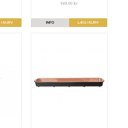
549,00 kr
 I KURV
INFO
LÆG I KURV