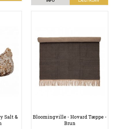
INFO
LÆG I KURV
y Salt &
Bloomingville - Hovard Tæppe -
n
Brun