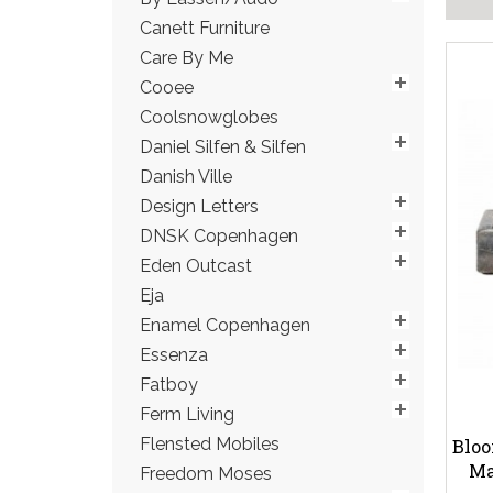
Canett Furniture
Care By Me
Cooee
Coolsnowglobes
Daniel Silfen & Silfen
Danish Ville
Design Letters
DNSK Copenhagen
Eden Outcast
Eja
Enamel Copenhagen
Essenza
Fatboy
Ferm Living
Flensted Mobiles
Bloo
Ma
Freedom Moses