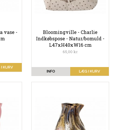
a vase -
Bloomingville - Charlie
cm
Indkøbspose - Natur/bomuld -
L47xH40xW16 cm
65,00 kr
 I KURV
INFO
LÆG I KURV