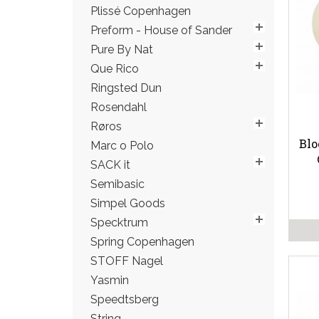
Plissé Copenhagen
Preform - House of Sander
Pure By Nat
Que Rico
Ringsted Dun
Rosendahl
Røros
Blo
Marc o Polo
SACK it
Semibasic
Simpel Goods
Specktrum
Spring Copenhagen
STOFF Nagel
Yasmin
Speedtsberg
String