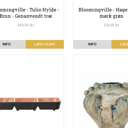
omingville - Tulio Hylde -
Bloomingville - Hagen
Brun - Genanvendt træ
mørk grøn
249,00 kr
119,00 kr
INFO
LÆG I KURV
INFO
LÆG