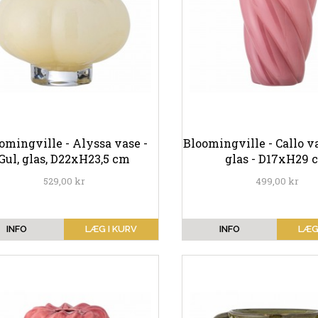
omingville - Alyssa vase -
Bloomingville - Callo va
Gul, glas, D22xH23,5 cm
glas - D17xH29 
529,00 kr
499,00 kr
INFO
LÆG I KURV
INFO
LÆG