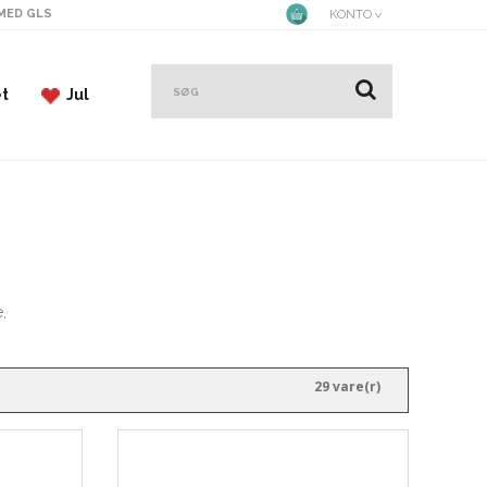
 MED GLS
KONTO
et
Jul
,
29 vare(r)