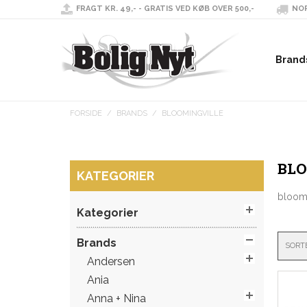
FRAGT KR. 49,- - GRATIS VED KØB OVER 500,-
NOR
Brand
FORSIDE
/
BRANDS
/
BLOOMINGVILLE
BLO
KATEGORIER
bloomin
Kategorier
Brands
SORT
Andersen
Ania
Anna + Nina