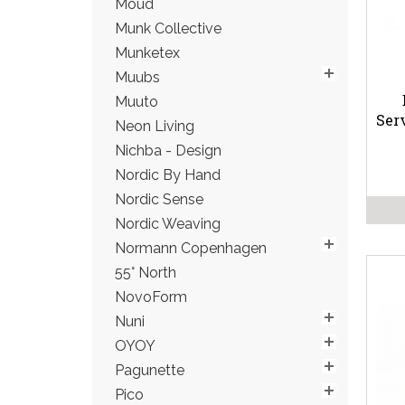
Moud
Munk Collective
Munketex
Muubs
Muuto
Ser
Neon Living
Nichba - Design
Nordic By Hand
Nordic Sense
Nordic Weaving
Normann Copenhagen
55° North
NovoForm
Nuni
OYOY
Pagunette
Pico