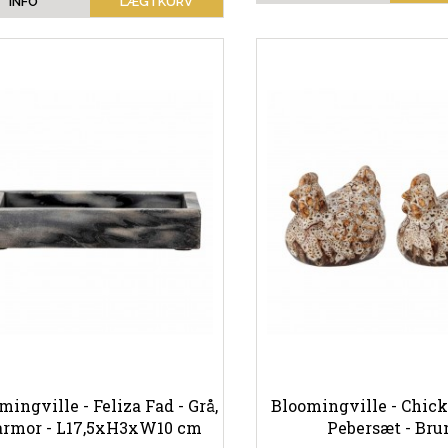
INFO
LÆG I KURV
mingville - Feliza Fad - Grå,
Bloomingville - Chick
rmor - L17,5xH3xW10 cm
Pebersæt - Bru