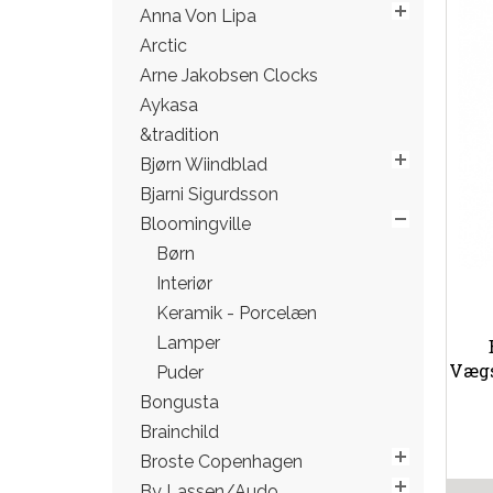
Anna Von Lipa
Arctic
Arne Jakobsen Clocks
Aykasa
&tradition
Bjørn Wiindblad
Bjarni Sigurdsson
Bloomingville
Børn
Interiør
Keramik - Porcelæn
Lamper
Vægsp
Puder
Bongusta
Brainchild
Broste Copenhagen
By Lassen/Audo