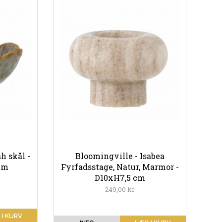
h skål -
Bloomingville - Isabea
cm
Fyrfadsstage, Natur, Marmor -
D10xH7,5 cm
249,00 kr
 I KURV