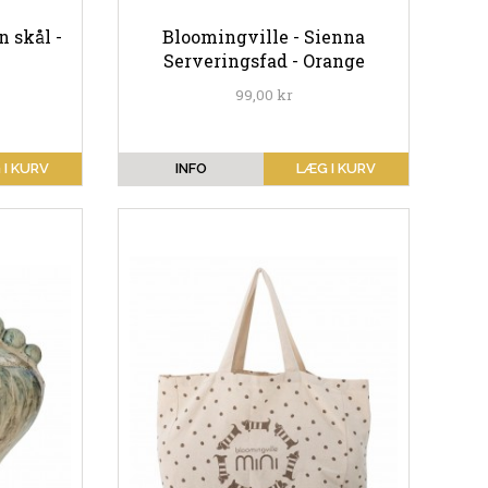
 skål -
Bloomingville - Sienna
Serveringsfad - Orange
99,00 kr
 I KURV
INFO
LÆG I KURV