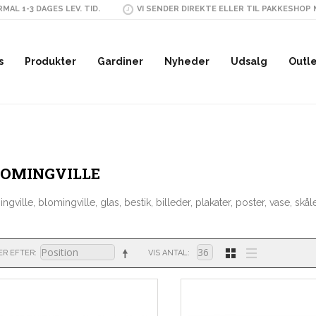
MAL 1-3 DAGES LEV. TID.
VI SENDER DIREKTE ELLER TIL PAKKESHOP
s
Produkter
Gardiner
Nyheder
Udsalg
Outl
OMINGVILLE
gville, blomingville, glas, bestik, billeder, plakater, poster, vase, skåle
ER EFTER
VIS ANTAL