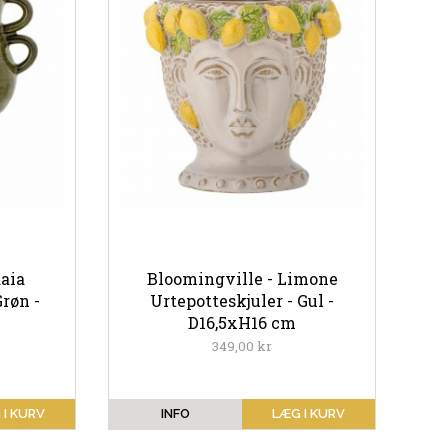
aia
Bloomingville - Limone
Grøn -
Urtepotteskjuler - Gul -
D16,5xH16 cm
349,00 kr
 I KURV
INFO
LÆG I KURV