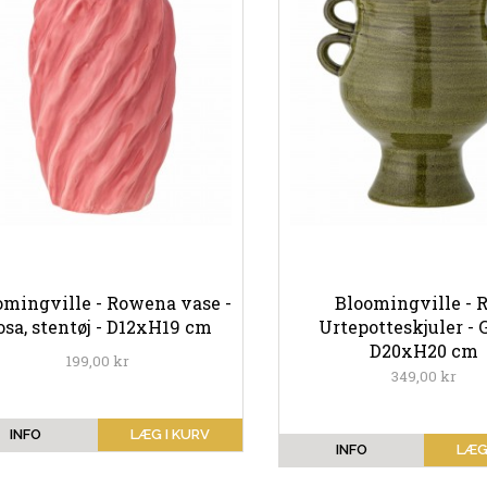
omingville - Rowena vase -
Bloomingville - R
osa, stentøj - D12xH19 cm
Urtepotteskjuler - 
D20xH20 cm
199,00 kr
349,00 kr
INFO
LÆG I KURV
INFO
LÆG