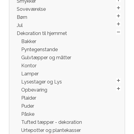
Smykker
Soveværelse
Børn
Jul
Dekoration til hjemmet
Bakker
Pyntegenstande
Gulvtæpper og måtter
Kontor
Lamper
Lysestager og Lys
Opbevaring
Plaider
Puder
Påske
Tufted tæpper - dekoration
Urtepotter og plantekasser