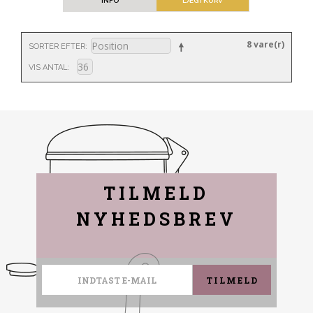
INFO
LÆG I KURV
8 vare(r)
SORTER EFTER
VIS ANTAL
TILMELD
NYHEDSBREV
TILMELD