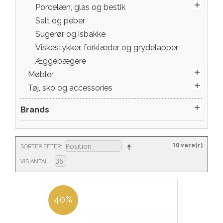
Porcelæn, glas og bestik
Salt og peber
Sugerør og isbakke
Viskestykker. forklæder og grydelapper
Æggebægere
Møbler
Tøj, sko og accessories
Brands
10 vare(r)
SORTER EFTER
VIS ANTAL
40%