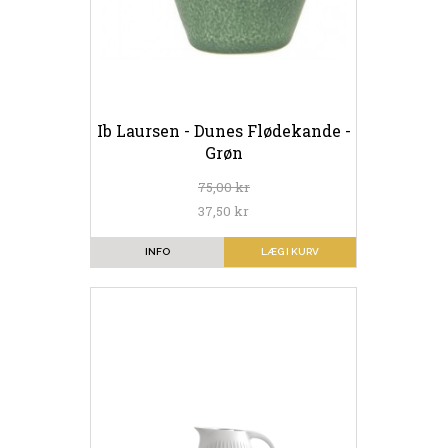
Ib Laursen - Dunes Flødekande -
Grøn
75,00 kr
37,50 kr
INFO
LÆG I KURV