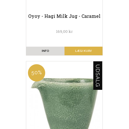
Oyoy - Hagi Milk Jug - Caramel
169,00 kr
INFO
LÆG I KURV
UDSALG
50%