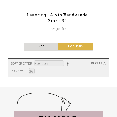
Lauvring - Alvin Vandkande -
Zink - 5 L.
359,00 kr
INFO
LÆG I KURV
10 vare(r)
SORTER EFTER
VIS ANTAL