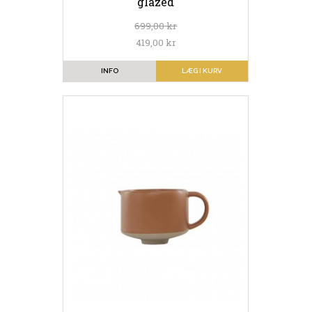
glazed
699,00 kr
419,00 kr
INFO
LÆG I KURV