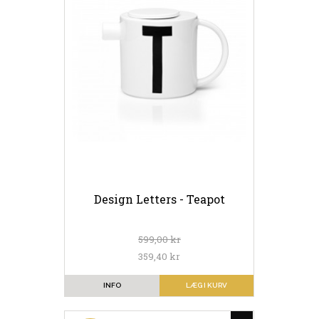
Design Letters - Teapot
599,00 kr
359,40 kr
INFO
LÆG I KURV