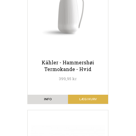
Kähler - Hammershøi
Termokande - Hvid
399,95 kr
INFO
LÆG I KURV