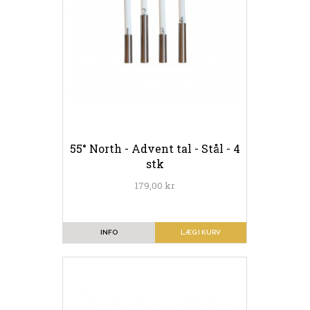
55° North - Advent tal - Stål - 4
stk
179,00 kr
INFO
LÆG I KURV