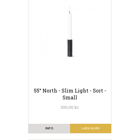
55° North - Slim Light - Sort -
Small
330,00 kr
INFO
LÆG I KURV