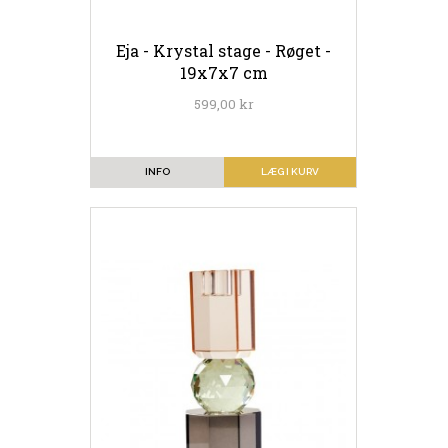
Eja - Krystal stage - Røget -
19x7x7 cm
599,00 kr
INFO
LÆG I KURV