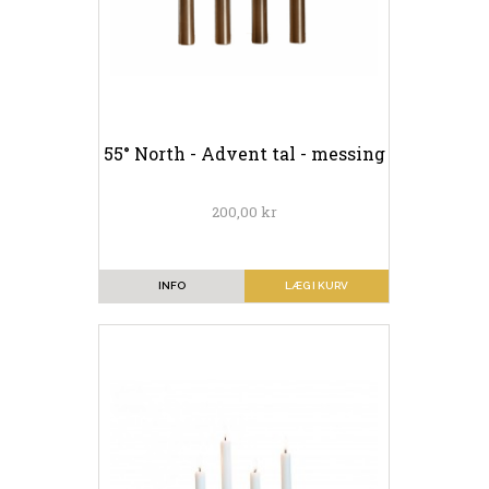
55° North - Advent tal - messing
200,00 kr
INFO
LÆG I KURV