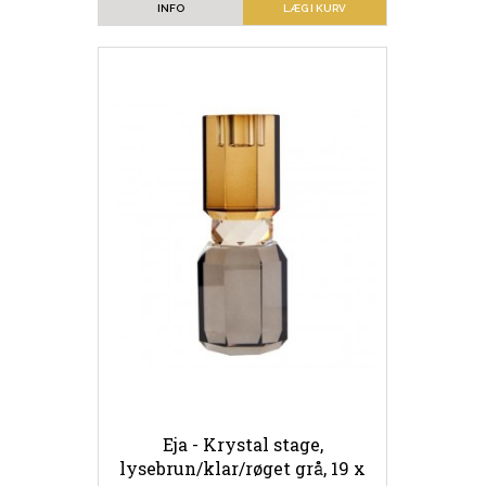
INFO
LÆG I KURV
Eja - Krystal stage,
lysebrun/klar/røget grå, 19 x