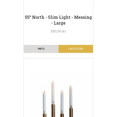
55° North - Slim Light - Messing
- Large
550,00 kr
INFO
LÆG I KURV