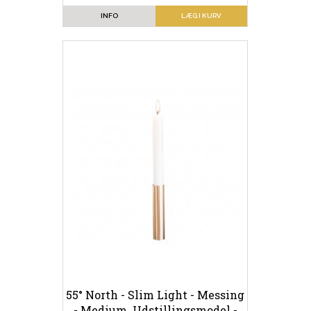
INFO
LÆG I KURV
55° North - Slim Light - Messing
- Medium. Udstillingsmodel -