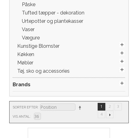
Påske
Tufted tæpper - dekoration
Urtepotter og plantekasser
Vaser
Vægure
Kunstige Blomster
Køkken
Møbler
Tøj, sko og accessories
Brands
1
2
3
SORTER EFTER
4
VIS ANTAL