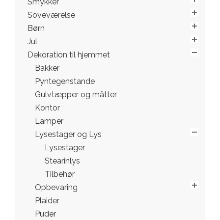
Smykker
Soveværelse
Børn
Jul
Dekoration til hjemmet
Bakker
Pyntegenstande
Gulvtæpper og måtter
Kontor
Lamper
Lysestager og Lys
Lysestager
Stearinlys
Tilbehør
Opbevaring
Plaider
Puder