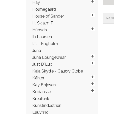
Hay
Holmegaard
House of Sander
SORT
H. Skjalm P
Hübsch
Ib Laursen
I.T. - Engholm
Juna
Juna Loungewear
Just D´Lux
Kaja Skytte - Galaxy Globe
Kähler
Kay Bojesen
Kodanska
Kreafunk
Kunstindustrien
Lauvring