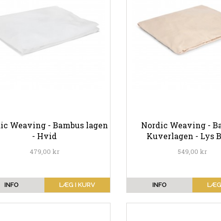
ic Weaving - Bambus lagen
Nordic Weaving - 
- Hvid
Kuverlagen - Lys 
479,00 kr
549,00 kr
INFO
LÆG I KURV
INFO
LÆG