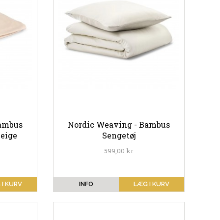
Bambus
Nordic Weaving - Bambus
Beige
Sengetøj
599,00 kr
 I KURV
INFO
LÆG I KURV