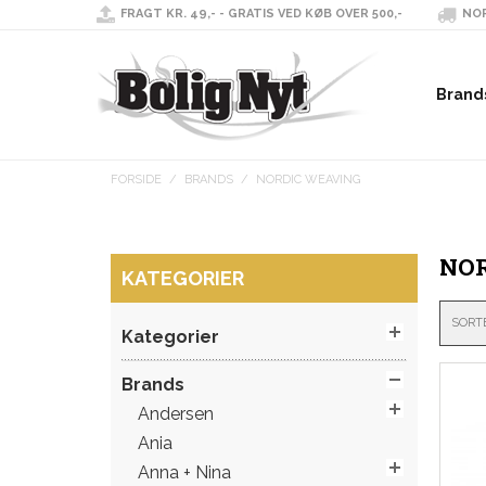
FRAGT KR. 49,- - GRATIS VED KØB OVER 500,-
NOR
Brand
FORSIDE
/
BRANDS
/
NORDIC WEAVING
NOR
KATEGORIER
SORT
Kategorier
Brands
Andersen
Ania
Anna + Nina