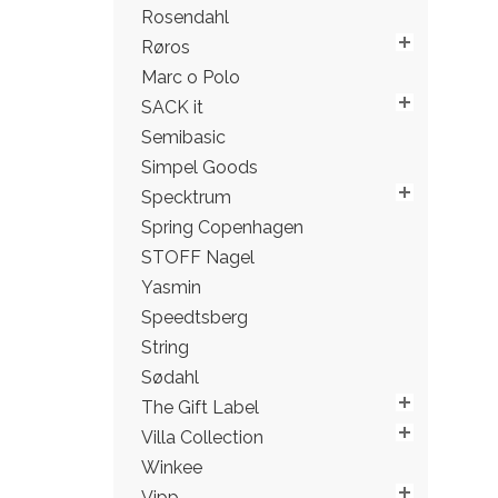
Rosendahl
Røros
Marc o Polo
SACK it
Semibasic
Simpel Goods
Specktrum
Spring Copenhagen
STOFF Nagel
Yasmin
Speedtsberg
String
Sødahl
The Gift Label
Villa Collection
Winkee
Vipp