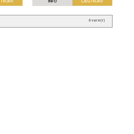
 I KURV
INFO
LÆG I KURV
6 vare(r)