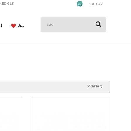
 MED GLS
KONTO
et
Jul
6 vare(r)