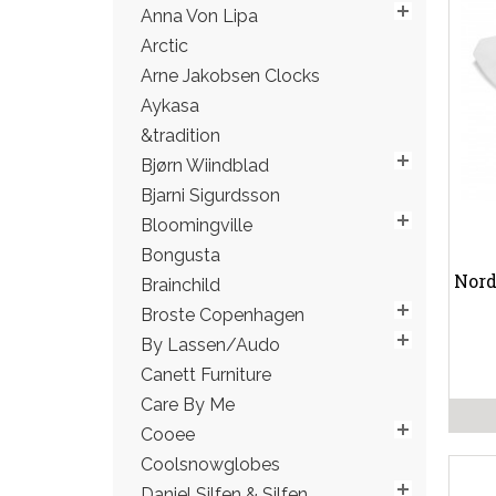
Anna Von Lipa
Arctic
Arne Jakobsen Clocks
Aykasa
&tradition
Bjørn Wiindblad
Bjarni Sigurdsson
Bloomingville
Bongusta
Nord
Brainchild
Broste Copenhagen
By Lassen/Audo
Canett Furniture
Care By Me
Cooee
Coolsnowglobes
Daniel Silfen & Silfen