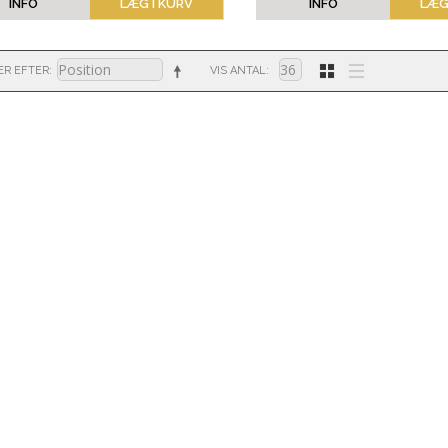
INFO
LÆG I KURV
INFO
LÆG
ER EFTER
VIS ANTAL