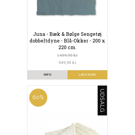
Juna - Bæk & Bølge Sengetøj
dobbeltdyne - Blå-Okker - 200 x
220 cm.
1.499,95 kr
949,95 kr
INFO
LÆG I KURV
UDSALG
60%