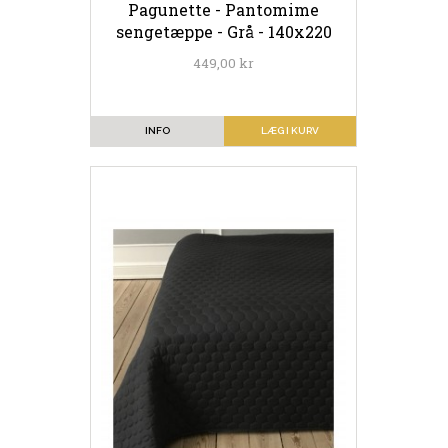
Pagunette - Pantomime
sengetæppe - Grå - 140x220
449,00 kr
INFO
LÆG I KURV