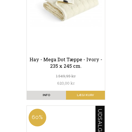
Hay - Mega Dot Tæppe - Ivory -
235 x 245 cm.
1.549,95 kr
620,00 kr
INFO
LÆG I KURV
UDSALG
60%