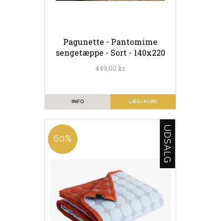
Pagunette - Pantomime
sengetæppe - Sort - 140x220
449,00 kr
INFO
LÆG I KURV
UDSALG
60%