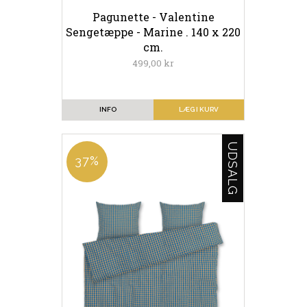
Pagunette - Valentine
Sengetæppe - Marine . 140 x 220
cm.
499,00 kr
INFO
LÆG I KURV
UDSALG
37%