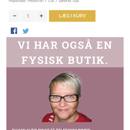
Materiale: Melamin / cdf / lakeret stål
LÆG I KURV
VI HAR OGSÅ EN
FYSISK BUTIK.