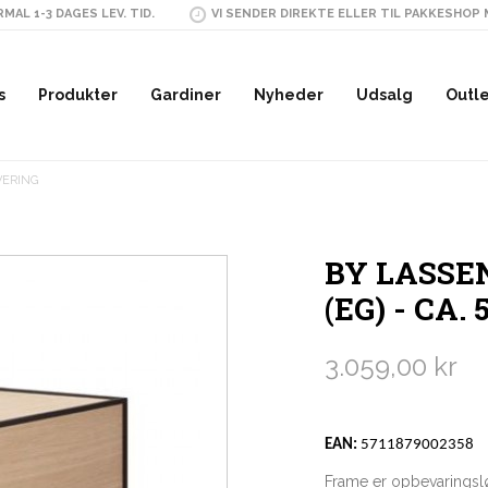
MAL 1-3 DAGES LEV. TID.
VI SENDER DIREKTE ELLER TIL PAKKESHOP
s
Produkter
Gardiner
Nyheder
Udsalg
Outl
VERING
BY LASSEN
(EG) - CA.
3.059,00 kr
EAN:
5711879002358
Frame er opbevaringslø