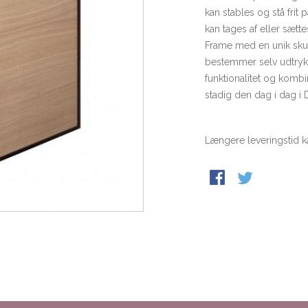
kan stables og stå frit
kan tages af eller sætt
Frame med en unik skulp
bestemmer selv udtrykk
funktionalitet og komb
stadig den dag i dag i
Længere leveringstid k