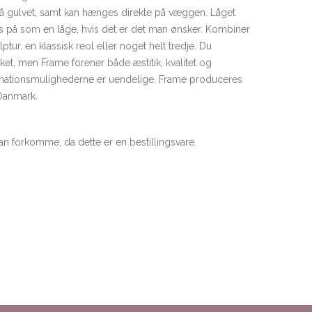
 på gulvet, samt kan hænges direkte på væggen. Låget
es på som en låge, hvis det er det man ønsker. Kombiner
tur, en klassisk reol eller noget helt tredje. Du
et, men Frame forener både æstitik, kvalitet og
inationsmulighederne er uendelige. Frame produceres
 Danmark.
an forkomme, da dette er en bestillingsvare.