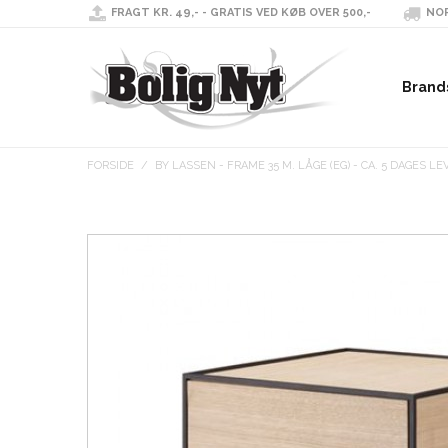
FRAGT KR. 49,- - GRATIS VED KØB OVER 500,-
NOR
Brand
FORSIDE
/
BY LASSEN - FRAME 35 M. LÅGE (EG) - CA. 5 DAGES LE