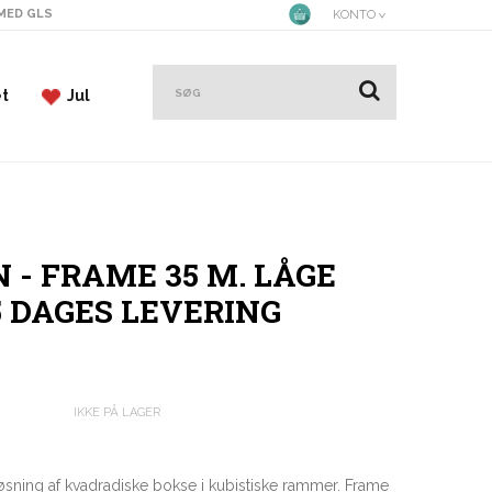
 MED GLS
KONTO
et
Jul
 - FRAME 35 M. LÅGE
 5 DAGES LEVERING
IKKE PÅ LAGER
sning af kvadradiske bokse i kubistiske rammer. Frame