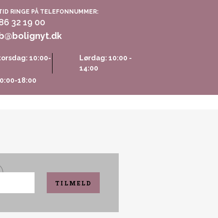
TID RINGE PÅ TELEFONNUMMER:
 86 32 19 00
b@bolignyt.dk
orsdag: 10:00-
Lørdag: 10:00 -
14:00
0:00-18:00
TILMELD