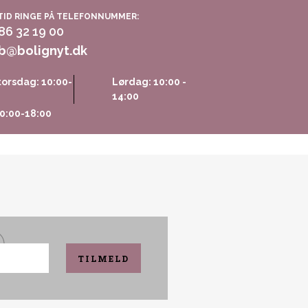
TID RINGE PÅ TELEFONNUMMER:
 86 32 19 00
b@bolignyt.dk
orsdag: 10:00-
Lørdag: 10:00 -
14:00
0:00-18:00
TILMELD