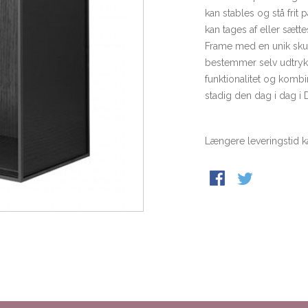
kan stables og stå frit
kan tages af eller sætt
Frame med en unik skulp
bestemmer selv udtrykk
funktionalitet og komb
stadig den dag i dag i
Længere leveringstid k