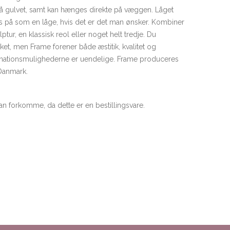
 på gulvet, samt kan hænges direkte på væggen. Låget
es på som en låge, hvis det er det man ønsker. Kombiner
tur, en klassisk reol eller noget helt tredje. Du
et, men Frame forener både æstitik, kvalitet og
inationsmulighederne er uendelige. Frame produceres
 Danmark.
an forkomme, da dette er en bestillingsvare.