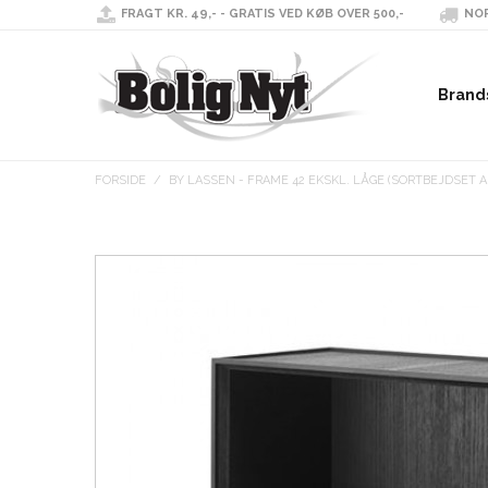
FRAGT KR. 49,- - GRATIS VED KØB OVER 500,-
NOR
Brand
FORSIDE
/
BY LASSEN - FRAME 42 EKSKL. LÅGE (SORTBEJDSET AS