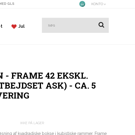
 MED GLS
KONTO
et
Jul
 - FRAME 42 EKSKL.
TBEJDSET ASK) - CA. 5
VERING
IKKE PÅ LAGER
sning af kvadradiske bokse i kubistiske rammer. Frame