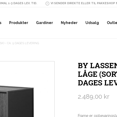
MAL 1-3 DAGES LEV. TID.
VI SENDER DIREKTE ELLER TIL PAKKESHOP
s
Produkter
Gardiner
Nyheder
Udsalg
Outl
K) - CA. 5 DAGES LEVERING
BY LASSEN
LÅGE (SOR
DAGES LE
2.489,00 kr
Frame er opbevaringslø