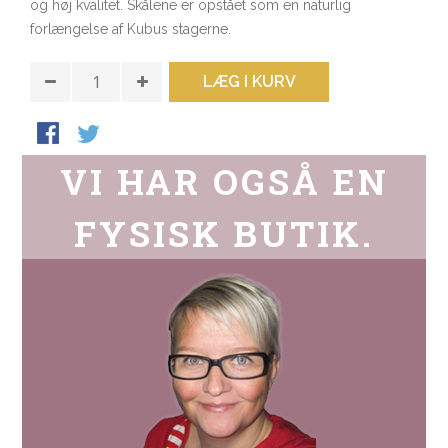
og høj kvalitet. Skålene er opstået som en naturlig
forlængelse af Kubus stagerne.
LÆG I KURV
VI HAR OGSÅ EN
FYSISK BUTIK.