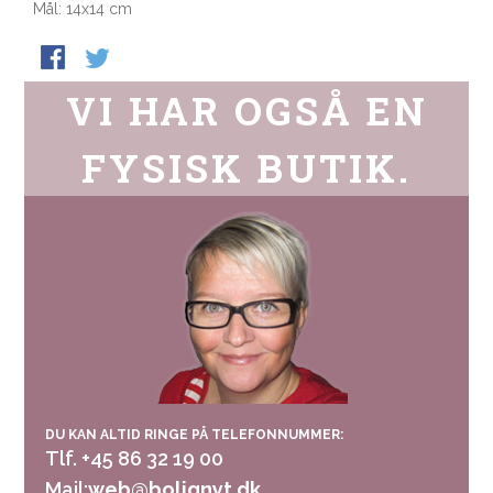
Mål: 14x14 cm
VI HAR OGSÅ EN
FYSISK BUTIK.
DU KAN ALTID RINGE PÅ TELEFONNUMMER:
Tlf. +45 86 32 19 00
Mail:
web@bolignyt.dk