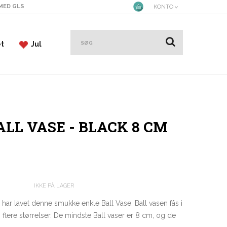
 MED GLS
KONTO
et
Jul
ALL VASE - BLACK 8 CM
IKKE PÅ LAGER
ar lavet denne smukke enkle Ball Vase. Ball vasen fås i
i flere størrelser. De mindste Ball vaser er 8 cm, og de