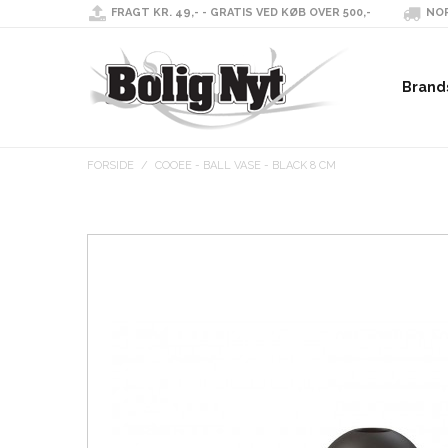
FRAGT KR. 49,- - GRATIS VED KØB OVER 500,-
NOR
Brand
FORSIDE
/
COOEE - BALL VASE - BLACK 8 CM