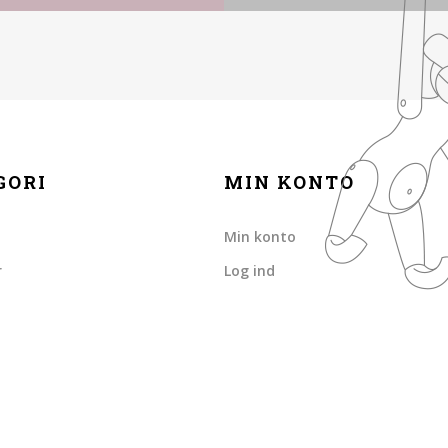
GORI
MIN KONTO
Min konto
r
Log ind