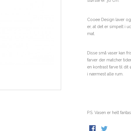
største er 30 cm.
Cooee Design laver ogs
er, at det er simpelt i 
mat.
Disse små vaser kan fris
farver der matcher tid
en kontrast farve til di
i nærmest alle rum.
P.S. Vasen er helt fantas