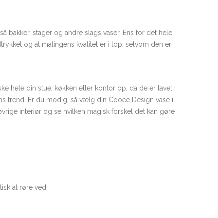
å bakker, stager og andre slags vaser. Ens for det hele
udtrykket og at malingens kvalitet er i top, selvom den er
ke hele din stue, køkken eller kontor op, da de er lavet i
ens trend. Er du modig, så vælg din Cooee Design vase i
t øvrige interiør og se hvilken magisk forskel det kan gøre
tisk at røre ved.