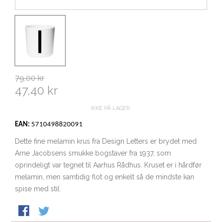
79,00 kr
47,40 kr
IKKE PÅ LAGER
EAN:
5710498820091
Dette fine melamin krus fra Design Letters er brydet med
Arne Jacobsens smukke bogstaver fra 1937, som
oprindeligt var tegnet til Aarhus Rådhus. Kruset er i hårdfør
melamin, men samtidig flot og enkelt så de mindste kan
spise med stil.