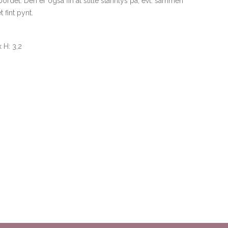
bordet. Den er også fin at stille starinlys på, evt. sammen
 fint pynt.
x H: 3,2