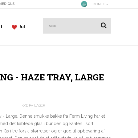
 MED GLS
KONTO
et
Jul
NG - HAZE TRAY, LARGE
IKKE PÅ LAGER
y - Large. Denne smukke bakke fra Ferm Living har et
 med det kablede glas i bunden og kanten i sort
 fås i tre forsk. størrelser og er god til opbevaring af