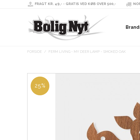
FRAGT KR. 49,- - GRATIS VED KØB OVER 500,-
NOR
Brand
FORSIDE
/
FERM LIVING - MY DEER LAMP - SMOKED OAK
25%