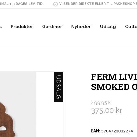
MAL 1-3 DAGES LEV. TID.
VI SENDER DIREKTE ELLER TIL PAKKESHOP
s
Produkter
Gardiner
Nyheder
Udsalg
Outl
FERM LIVI
UDSALG
SMOKED 
499,95 kr
375,00 kr
EAN:
5704723032274