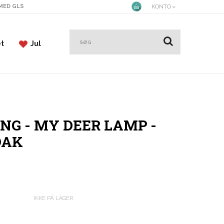
 MED GLS
KONTO
et
Jul
NG - MY DEER LAMP -
OAK
IKKE PÅ LAGER