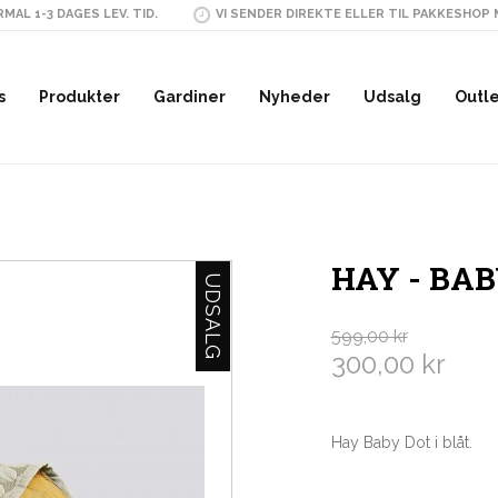
MAL 1-3 DAGES LEV. TID.
VI SENDER DIREKTE ELLER TIL PAKKESHOP
s
Produkter
Gardiner
Nyheder
Udsalg
Outl
HAY - BAB
UDSALG
599,00 kr
300,00 kr
Hay Baby Dot i blåt.