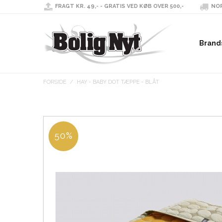
FRAGT KR. 49,- - GRATIS VED KØB OVER 500,-
NOR
Brand
FORSIDE
/
HAY - BABY DOT TÆPPE - BLÅT
50%