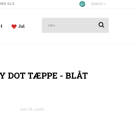
 MED GLS
KONTO
et
Jul
Y DOT TÆPPE - BLÅT
IKKE PÅ LAGER