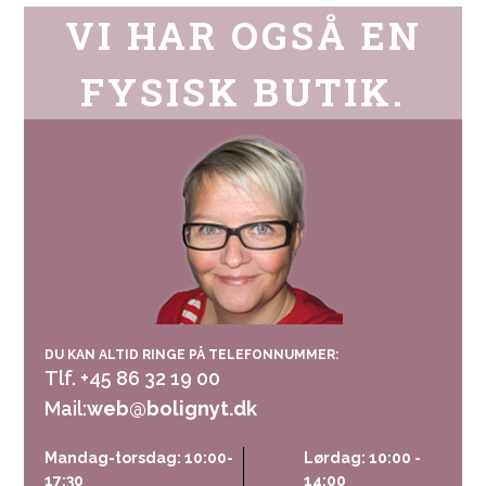
VI HAR OGSÅ EN
FYSISK BUTIK.
DU KAN ALTID RINGE PÅ TELEFONNUMMER:
Tlf. +45 86 32 19 00
Mail:
web@bolignyt.dk
Mandag-torsdag: 10:00-
Lørdag: 10:00 -
17:30
14:00