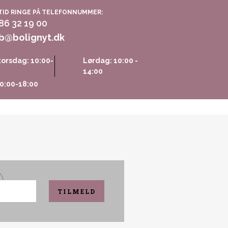
TID RINGE PÅ TELEFONNUMMER:
 86 32 19 00
b@bolignyt.dk
orsdag: 10:00-
Lørdag: 10:00 -
14:00
0:00-18:00
TILMELD