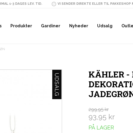
MAL 1-3 DAGES LEV. TID.
VI SENDER DIREKTE ELLER TIL PAKKESHOP
s
Produkter
Gardiner
Nyheder
Udsalg
Outl
RØN
KÄHLER - 
UDSALG
DEKORATI
JADEGRØ
299,95 kr
93,95 kr
PÅ LAGER