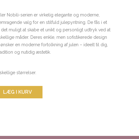
hler Nobili-serien er virkelig elegante og moderne,
remragende valg for en stilfuld julepyntning. De fås i et
 det muligt at skabe et unikt og personligt udtryk ved at
ellige måder. Deres enkle, men sofistikerede design
ønsker en moderne fortolkning af julen – ideelt til dig,
dition og nutidig æstetik.
skellige størrelser.
LÆG I KURV