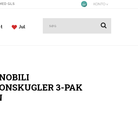
 MED GLS
KONTO
et
Jul
NOBILI
ONSKUGLER 3-PAK
N