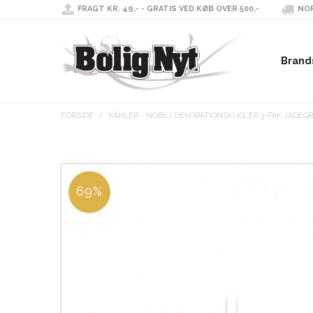
FRAGT KR. 49,- - GRATIS VED KØB OVER 500,-
NOR
Brand
FORSIDE
/
KÄHLER - NOBILI DEKORATIONSKUGLER 3-PAK JADEG
69%