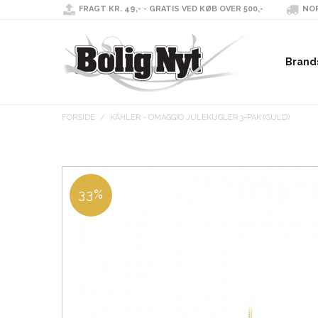
FRAGT KR. 49,- - GRATIS VED KØB OVER 500,-
NOR
Brand
FORSIDE
/
KÄHLER - OMAGGIO JULEKUGLER 3-PAK (GULD)
33%