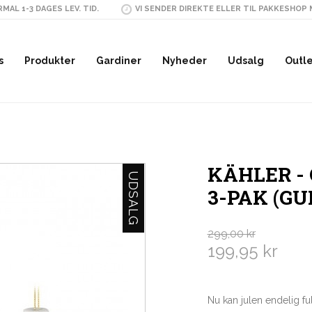
MAL 1-3 DAGES LEV. TID.
VI SENDER DIREKTE ELLER TIL PAKKESHOP
s
Produkter
Gardiner
Nyheder
Udsalg
Outl
KÄHLER -
UDSALG
3-PAK (GU
299,00 kr
199,95 kr
Nu kan julen endelig f