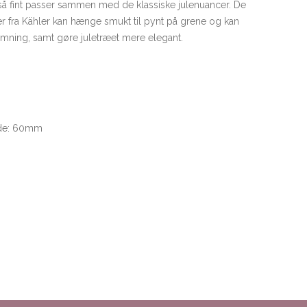
å fint passer sammen med de klassiske julenuancer. De
r fra Kähler kan hænge smukt til pynt på grene og kan
mning, samt gøre juletræet mere elegant.
de: 60mm