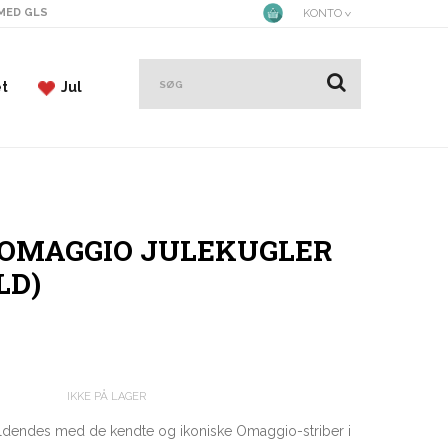
 MED GLS
KONTO
et
Jul
 OMAGGIO JULEKUGLER
LD)
IKKE PÅ LAGER
uldendes med de kendte og ikoniske Omaggio-striber i