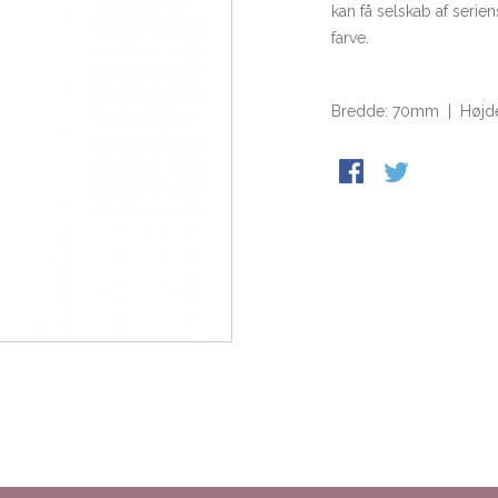
kan få selskab af serie
farve.
Bredde: 70mm | Højd