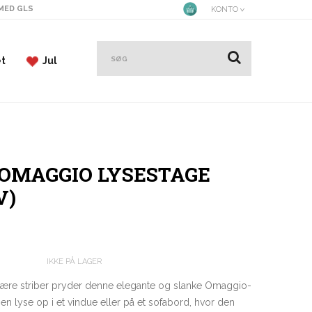
 MED GLS
KONTO
et
Jul
 OMAGGIO LYSESTAGE
V)
IKKE PÅ LAGER
ære striber pryder denne elegante og slanke Omaggio-
en lyse op i et vindue eller på et sofabord, hvor den