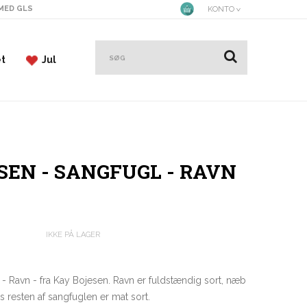
 MED GLS
KONTO
et
Jul
SEN - SANGFUGL - RAVN
IKKE PÅ LAGER
- Ravn - fra Kay Bojesen. Ravn er fuldstændig sort, næb
 resten af sangfuglen er mat sort.