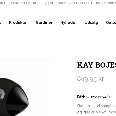
MAL 1-3 DAGES LEV. TID.
VI SENDER DIREKTE ELLER TIL PAKKESHOP
s
Produkter
Gardiner
Nyheder
Udsalg
Outl
KAY BOJE
649,95 kr
EAN:
5709513394815
Skøn mat sort sangfugl 
og øjne er blanke, mens