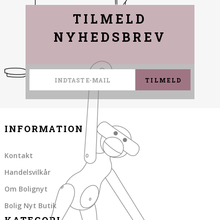
TILMELD
NYHEDSBREV
TILMELD
INFORMATION
Kontakt
Handelsvilkår
Om Bolignyt
Bolig Nyt Butik