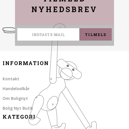
NYHEDSBREV
TILMELD
INFORMATION
Kontakt
Handelsvilkår
Om Bolignyt
Bolig Nyt Butik
KATEGORI