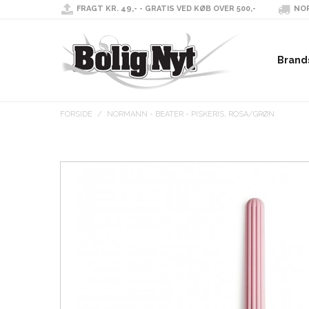
FRAGT KR. 49,- - GRATIS VED KØB OVER 500,-
NOR
Brand
FORSIDE
/
NORMANN - BEATER - PISKERIS, ROSA/GRØN