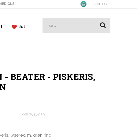
 MED GLS
KONTO
et
Jul
 BEATER - PISKERIS,
ØN
IKKE PÅ LAGER
keris, lyserød m. grøn ring