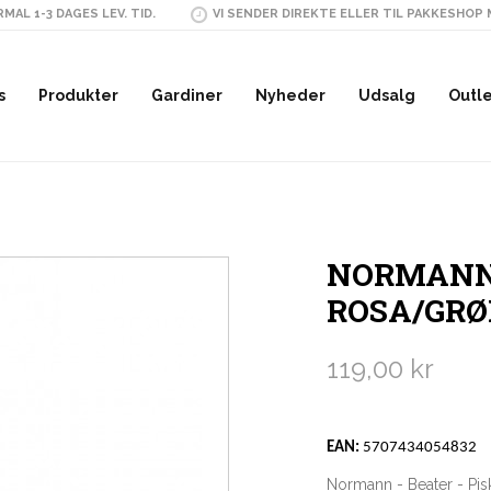
MAL 1-3 DAGES LEV. TID.
VI SENDER DIREKTE ELLER TIL PAKKESHOP
s
Produkter
Gardiner
Nyheder
Udsalg
Outl
NORMANN -
ROSA/GR
119,00 kr
EAN:
5707434054832
Normann - Beater - Pis