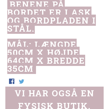
BENENE PÅ
BORDET ER I ASK
OG BORDPLADEN I
STÅL.
MÅL: LÆNGDE
50CM X HØJDE
64CM X BREDDE
35CM
VI HAR OGSÅ EN
FYSISK BUTIK.