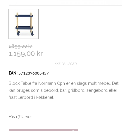
1.699,00 kr
1.159,00 kr
IKKE PÅ LAGER
EAN:
5712396005457
Block Table fra Normann Cph er en slags multimøbel. Det
kan bruges som sidebord, bar, grillbord, sengebord eller
frastillerbord i køkkenet.
Fås i 7 farver.