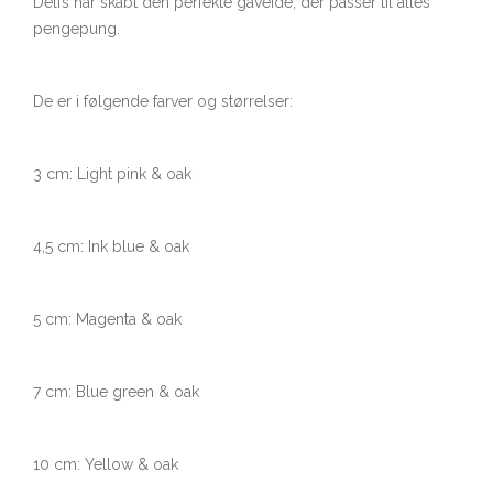
Delfs har skabt den perfekte gaveide, der passer til alles
pengepung.
De er i følgende farver og størrelser:
3 cm: Light pink & oak
4,5 cm: Ink blue & oak
5 cm: Magenta & oak
7 cm: Blue green & oak
10 cm: Yellow & oak