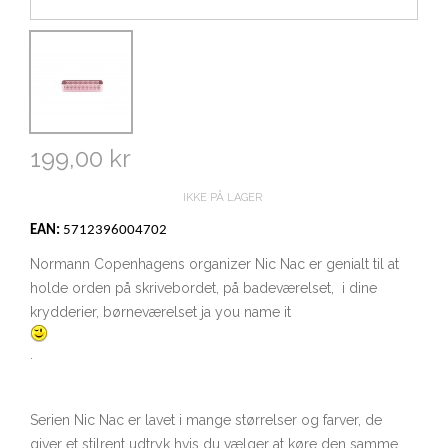
199,00 kr
IKKE PÅ LAGER
EAN:
5712396004702
Normann Copenhagens organizer Nic Nac er genialt til at
holde orden på skrivebordet, på badeværelset, i dine
krydderier, børneværelset ja you name it
.
Serien Nic Nac er lavet i mange størrelser og farver, de
giver et stilrent udtryk hvis du vælger at køre den samme