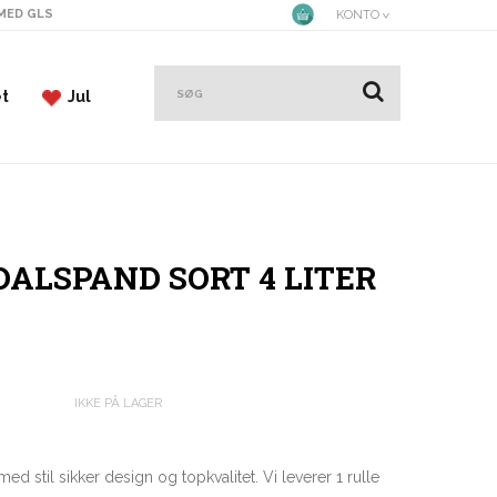
 MED GLS
KONTO
et
Jul
DALSPAND SORT 4 LITER
IKKE PÅ LAGER
med stil sikker design og topkvalitet. Vi leverer 1 rulle