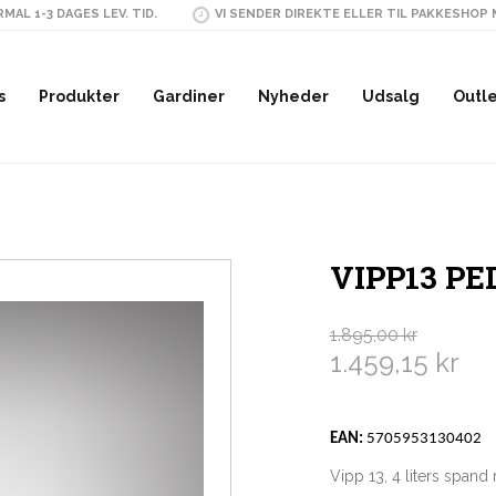
MAL 1-3 DAGES LEV. TID.
VI SENDER DIREKTE ELLER TIL PAKKESHOP
s
Produkter
Gardiner
Nyheder
Udsalg
Outl
VIPP13 PE
1.895,00 kr
1.459,15 kr
EAN:
5705953130402
Vipp 13, 4 liters spand 