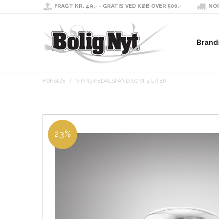
FRAGT KR. 49,- - GRATIS VED KØB OVER 500,-
NOR
Brand
FORSIDE
/
VIPP13 PEDALSPAND SORT 4 LITER
23%