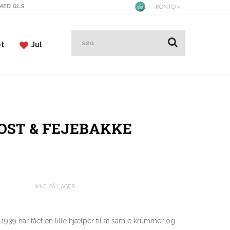
 MED GLS
KONTO
et
Jul
KOST & FEJEBAKKE
IKKE PÅ LAGER
939 har fået en lille hjælper til at samle krummer og