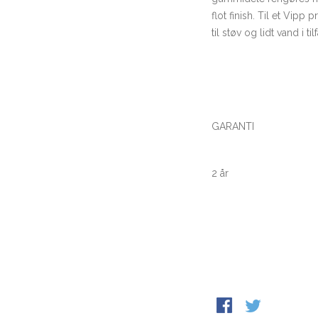
flot finish. Til et Vip
til støv og lidt vand i t
GARANTI
2 år