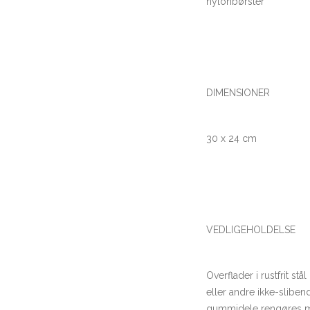
nylonbørster
DIMENSIONER
30 x 24 cm
VEDLIGEHOLDELSE
Overflader i rustfrit s
eller andre ikke-slibe
gummidele rengøres med