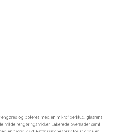
tål rengøres og poleres med en mikrofiberklud, glasrens
nde milde rengøringsmidler. Lakerede overflader samt
 en fugtig klud. Påfør silikonespray for at opnå en