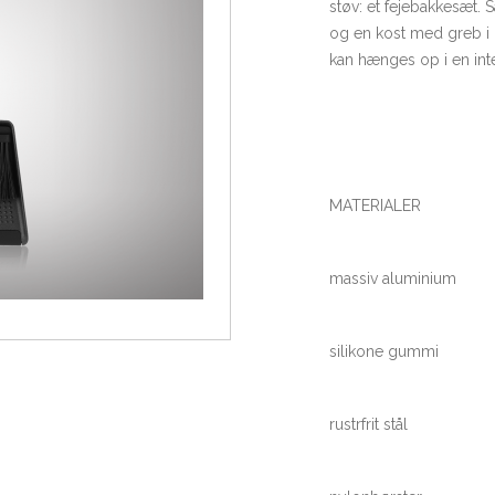
støv: et fejebakkesæt. 
og en kost med greb i m
kan hænges op i en int
MATERIALER
massiv aluminium
silikone gummi
rustrfrit stål