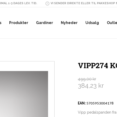
MAL 1-3 DAGES LEV. TID.
VI SENDER DIREKTE ELLER TIL PAKKESHOP
s
Produkter
Gardiner
Nyheder
Udsalg
Outl
VIPP274 
499,00 kr
384,23 kr
EAN:
5705953004178
Vipp pedalspanden fra 1