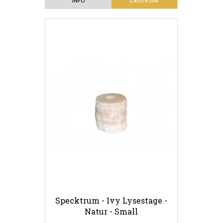
INFO
LÆG I KURV
Specktrum - Ivy Lysestage -
Natur - Small