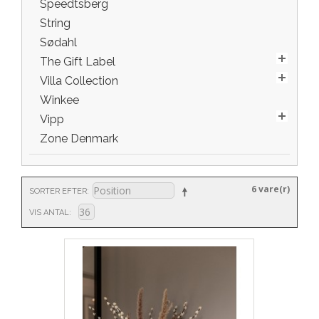
Speedtsberg
String
Sødahl
The Gift Label
Villa Collection
Winkee
Vipp
Zone Denmark
6 vare(r)
SORTER EFTER
VIS ANTAL