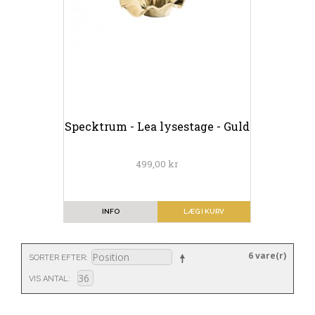
Specktrum - Lea lysestage - Guld
499,00 kr
INFO
LÆG I KURV
6 vare(r)
SORTER EFTER
VIS ANTAL