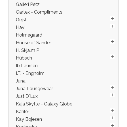
Galleri Petz
Gartex - Compliments
Gejst
Hay
Holmegaard
House of Sander
H. Skjalm P
Hübsch
Ib Laursen
I.T. - Engholm
Juna
Juna Loungewear
Just D´Lux
Kaja Skytte - Galaxy Globe
Kähler
Kay Bojesen
Kodanska