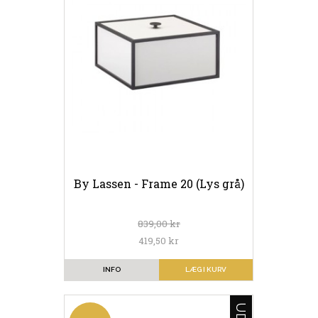
By Lassen - Frame 20 (Lys grå)
839,00 kr
419,50 kr
INFO
LÆG I KURV