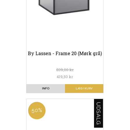
By Lassen - Frame 20 (Mørk grå)
839,00 kr
419,50 kr
INFO
LÆG I KURV
UDSALG
50%