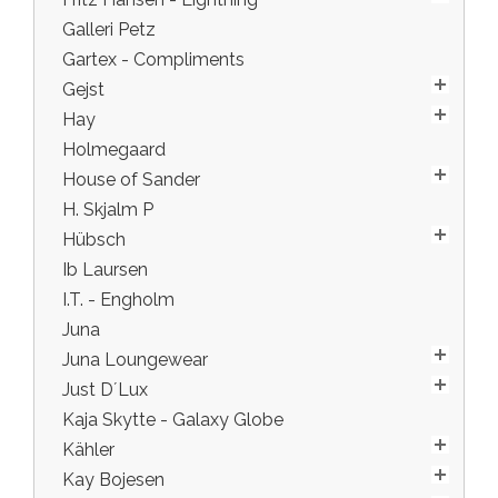
Galleri Petz
Gartex - Compliments
Gejst
Hay
Holmegaard
House of Sander
H. Skjalm P
Hübsch
Ib Laursen
I.T. - Engholm
Juna
Juna Loungewear
Just D´Lux
Kaja Skytte - Galaxy Globe
Kähler
Kay Bojesen