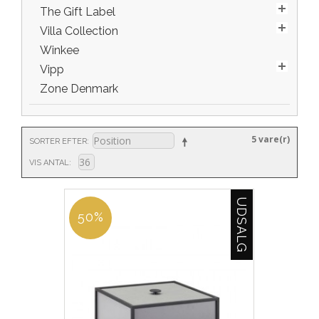
The Gift Label
Villa Collection
Winkee
Vipp
Zone Denmark
5 vare(r)
SORTER EFTER
VIS ANTAL
UDSALG
50%