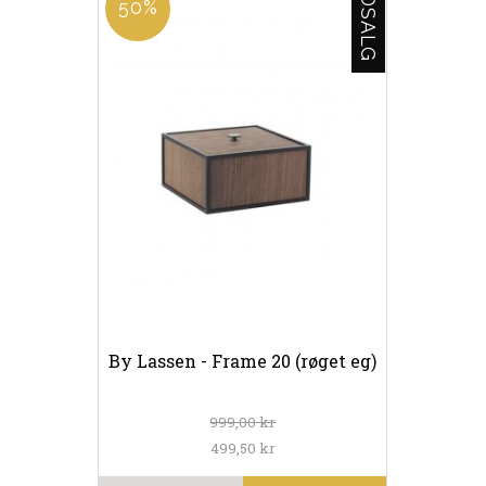
UDSALG
50%
By Lassen - Frame 20 (røget eg)
999,00 kr
499,50 kr