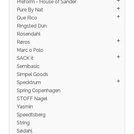
Preform - House of Sander
Pure By Nat
Que Rico
Ringsted Dun
Rosendahl
Røros
Marc o Polo
SACK it
Semibasic
Simpel Goods
Specktrum
Spring Copenhagen
STOFF Nagel
Yasmin
Speedtsberg
String
Sødahl