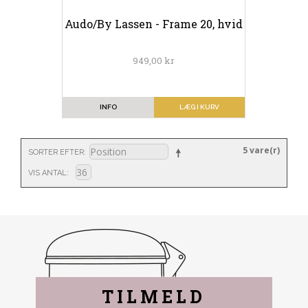
Audo/By Lassen - Frame 20, hvid
949,00 kr
INFO
LÆG I KURV
5 vare(r)
SORTER EFTER
VIS ANTAL
TILMELD