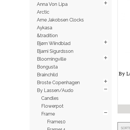
Anna Von Lipa
Arctic
Arne Jakobsen Clocks
Aykasa
&tradition
Bjørn Wiindblad
Bjarni Sigurdsson
Bloomingville
Bongusta
By L
Brainchild
Broste Copenhagen
By Lassen/Audo
Candles
Flowerpot
Frame
Frame10
SORT
Frame14