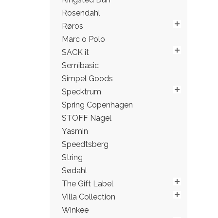
Rosendahl
Røros
Marc o Polo
SACK it
Semibasic
Simpel Goods
Specktrum
Spring Copenhagen
STOFF Nagel
Yasmin
Speedtsberg
String
Sødahl
The Gift Label
Villa Collection
Winkee