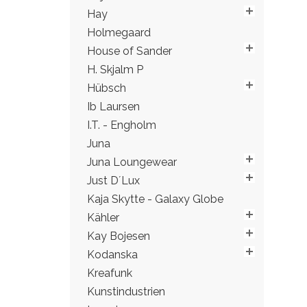
Hay
Holmegaard
House of Sander
H. Skjalm P
Hübsch
Ib Laursen
I.T. - Engholm
Juna
Juna Loungewear
Just D´Lux
Kaja Skytte - Galaxy Globe
Kähler
Kay Bojesen
Kodanska
Kreafunk
Kunstindustrien