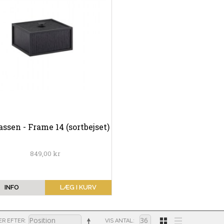
assen - Frame 14 (sortbejset)
849,00 kr
INFO
LÆG I KURV
ER EFTER
VIS ANTAL