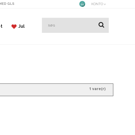
 MED GLS
KONTO
et
Jul
1 vare(r)