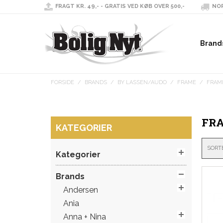
FRAGT KR. 49,- - GRATIS VED KØB OVER 500,-
NOR
Brand
FORSIDE
/
BRANDS
/
BY LASSEN/AUDO
/
FRAME
/
FRAM
FR
KATEGORIER
SORT
Kategorier
Brands
Andersen
Ania
Anna + Nina