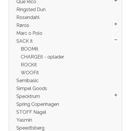
Que Rico
Ringsted Dun
Rosendahl
Røros
Marc o Polo
SACK it
BOOMit
CHARGEit - oplader
ROCKit
WOOFit
Semibasic
Simpel Goods
Specktrum
Spring Copenhagen
STOFF Nagel
Yasmin
Speedtsberg