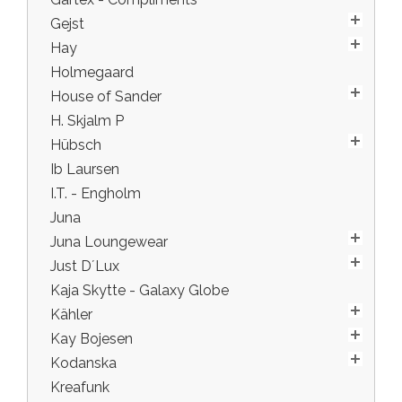
Gejst
Hay
Holmegaard
House of Sander
H. Skjalm P
Hübsch
Ib Laursen
I.T. - Engholm
Juna
Juna Loungewear
Just D´Lux
Kaja Skytte - Galaxy Globe
Kähler
Kay Bojesen
Kodanska
Kreafunk