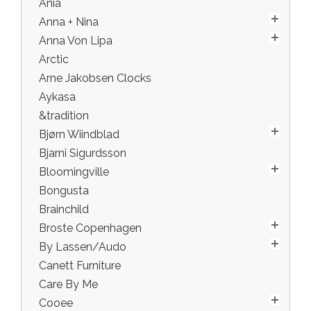
Ania
Anna + Nina
Anna Von Lipa
Arctic
Arne Jakobsen Clocks
Aykasa
&tradition
Bjørn Wiindblad
Bjarni Sigurdsson
Bloomingville
Bongusta
Brainchild
Broste Copenhagen
By Lassen/Audo
Canett Furniture
Care By Me
Cooee