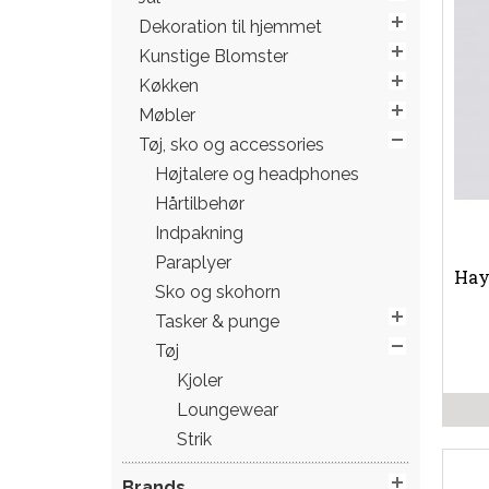
Dekoration til hjemmet
Kunstige Blomster
Køkken
Møbler
Tøj, sko og accessories
Højtalere og headphones
Hårtilbehør
Indpakning
Paraplyer
Hay
Sko og skohorn
Tasker & punge
Tøj
Kjoler
Loungewear
Strik
Brands