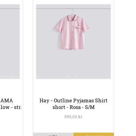
YJAMA
Hay - Outline Pyjamas Shirt
ow - str.
short - Rosa - S/M
599,00 kr