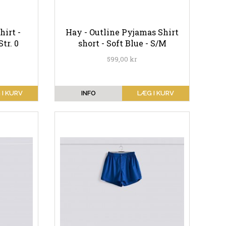
irt -
Hay - Outline Pyjamas Shirt
tr. 0
short - Soft Blue - S/M
599,00 kr
 I KURV
INFO
LÆG I KURV