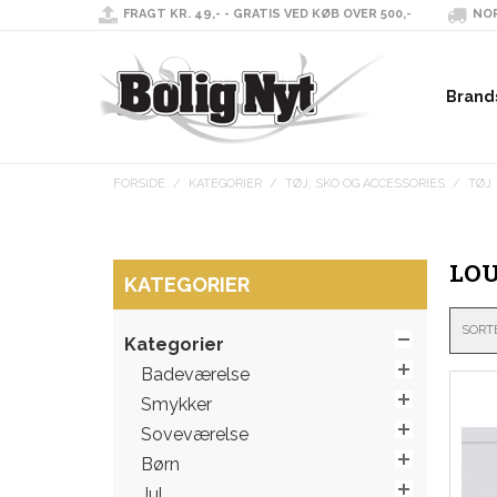
FRAGT KR. 49,- - GRATIS VED KØB OVER 500,-
NOR
Brand
FORSIDE
/
KATEGORIER
/
TØJ, SKO OG ACCESSORIES
/
TØJ
LO
KATEGORIER
SORT
Kategorier
Badeværelse
Smykker
Soveværelse
Børn
Jul