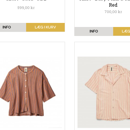
Red
599,00 kr
700,00 kr
INFO
LÆG I KURV
INFO
LÆG