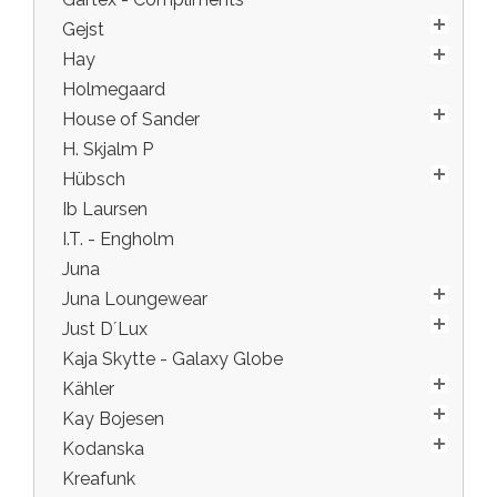
Gejst
Hay
Holmegaard
House of Sander
H. Skjalm P
Hübsch
Ib Laursen
I.T. - Engholm
Juna
Juna Loungewear
Just D´Lux
Kaja Skytte - Galaxy Globe
Kähler
Kay Bojesen
Kodanska
Kreafunk