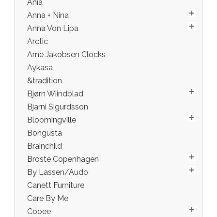
Ania
Anna + Nina
Anna Von Lipa
Arctic
Arne Jakobsen Clocks
Aykasa
&tradition
Bjørn Wiindblad
Bjarni Sigurdsson
Bloomingville
Bongusta
Brainchild
Broste Copenhagen
By Lassen/Audo
Canett Furniture
Care By Me
Cooee