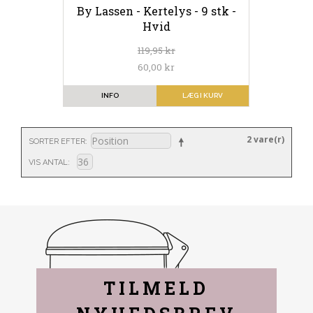
By Lassen - Kertelys - 9 stk -
Hvid
119,95 kr
60,00 kr
INFO
LÆG I KURV
2 vare(r)
SORTER EFTER
VIS ANTAL
TILMELD