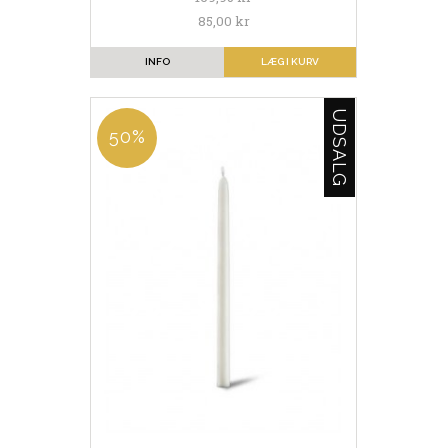
85,00 kr
INFO
LÆG I KURV
UDSALG
50%