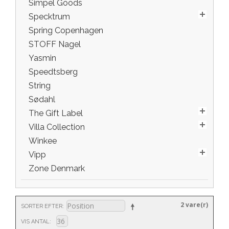
Simpel Goods
Specktrum
Spring Copenhagen
STOFF Nagel
Yasmin
Speedtsberg
String
Sødahl
The Gift Label
Villa Collection
Winkee
Vipp
Zone Denmark
2 vare(r)
SORTER EFTER
VIS ANTAL