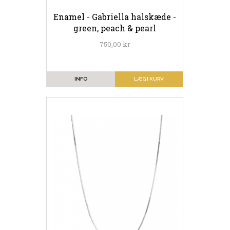
Enamel - Gabriella halskæde -
green, peach & pearl
750,00 kr
INFO
LÆG I KURV