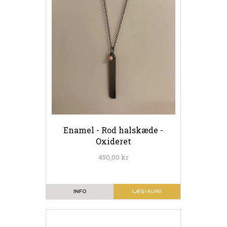
Enamel - Rod halskæde -
Oxideret
450,00 kr
INFO
LÆG I KURV