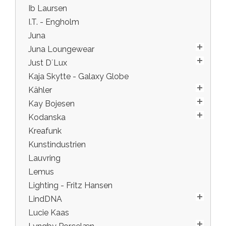
Ib Laursen
I.T. - Engholm
Juna
Juna Loungewear
Just D´Lux
Kaja Skytte - Galaxy Globe
Kähler
Kay Bojesen
Kodanska
Kreafunk
Kunstindustrien
Lauvring
Lemus
Lighting - Fritz Hansen
LindDNA
Lucie Kaas