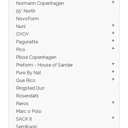
Normann Copenhagen
55° North
NovoForm
Nuni
OYOY
Pagunette
Pico
Plissé Copenhagen
Preform - House of Sander
Pure By Nat
Que Rico
Ringsted Dun
Rosendahl
Røros
Marc o Polo
SACK it
Semibasic