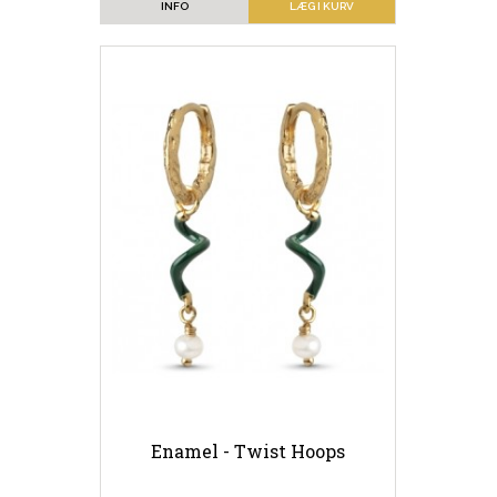
INFO
LÆG I KURV
Enamel - Twist Hoops