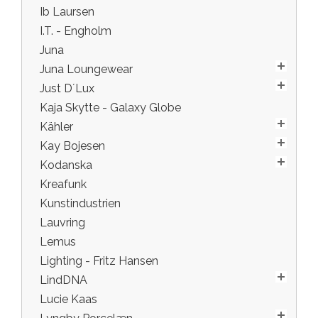
Ib Laursen
I.T. - Engholm
Juna
Juna Loungewear
Just D´Lux
Kaja Skytte - Galaxy Globe
Kähler
Kay Bojesen
Kodanska
Kreafunk
Kunstindustrien
Lauvring
Lemus
Lighting - Fritz Hansen
LindDNA
Lucie Kaas