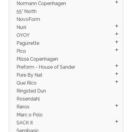
Normann Copenhagen
55° North
NovoForm
Nuni
OYOY
Pagunette
Pico
Plissé Copenhagen
Preform - House of Sander
Pure By Nat
Que Rico
Ringsted Dun
Rosendahl
Røros
Marc o Polo
SACK it
Semibasic