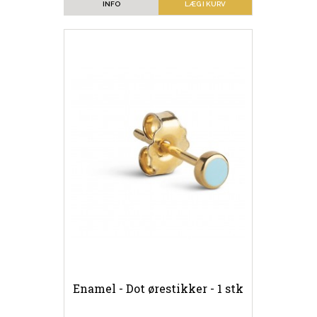
INFO
LÆG I KURV
Enamel - Dot ørestikker - 1 stk