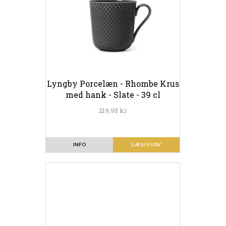
Lyngby Porcelæn - Rhombe Krus
med hank - Slate - 39 cl
219,95 kr
INFO
LÆG I KURV