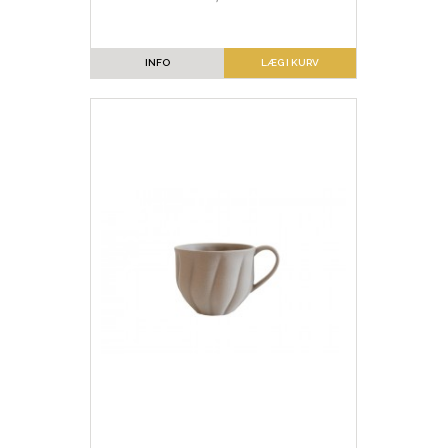
INFO
LÆG I KURV