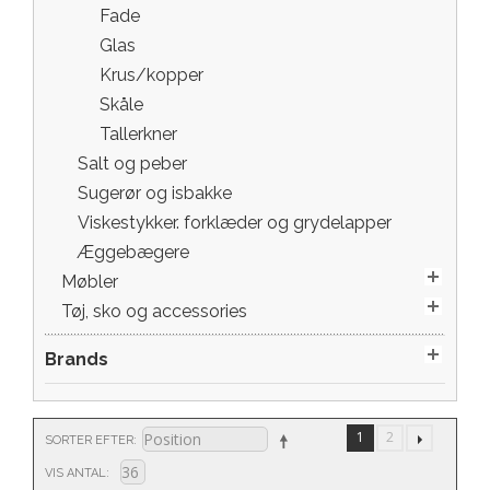
Fade
Glas
Krus/kopper
Skåle
Tallerkner
Salt og peber
Sugerør og isbakke
Viskestykker. forklæder og grydelapper
Æggebægere
Møbler
Tøj, sko og accessories
Brands
1
2
SORTER EFTER
VIS ANTAL