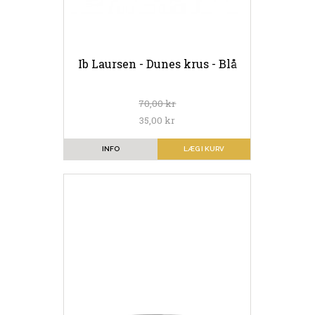
Ib Laursen - Dunes krus - Blå
70,00 kr
35,00 kr
INFO
LÆG I KURV