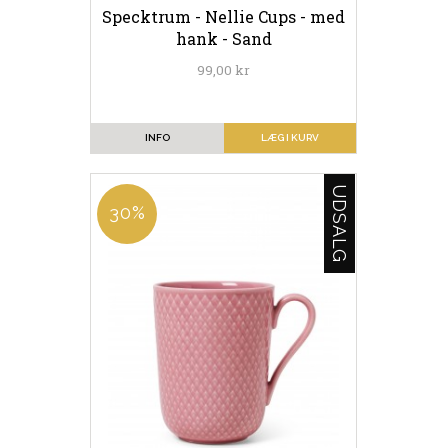
Specktrum - Nellie Cups - med
hank - Sand
99,00 kr
INFO
LÆG I KURV
UDSALG
30%