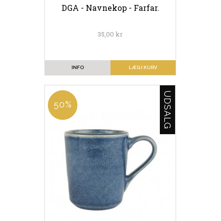
DGA - Navnekop - Farfar.
35,00 kr
INFO
LÆG I KURV
UDSALG
50%