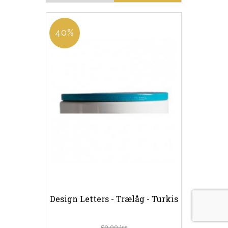
40%
Design Letters - Trælåg - Turkis
59,00 kr