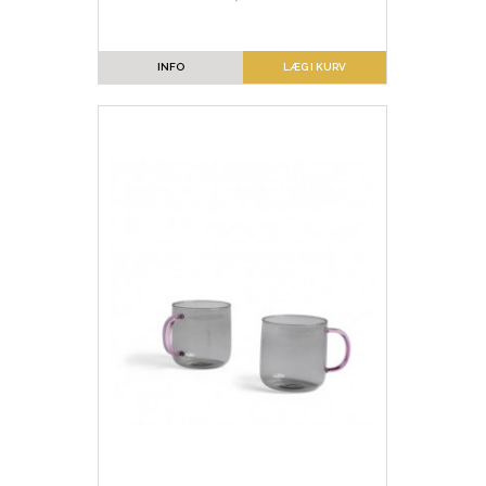
INFO
LÆG I KURV