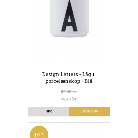
Design Letters - Låg t.
porcelænskop - Blå
59,00 kr
35,40 kr
INFO
LÆG I KURV
40%