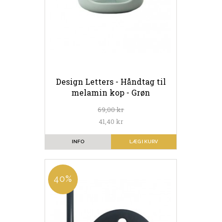
Design Letters - Håndtag til
melamin kop - Grøn
69,00 kr
41,40 kr
INFO
LÆG I KURV
40%