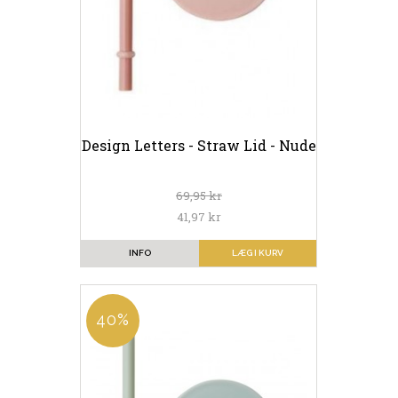
Design Letters - Straw Lid - Nude
69,95 kr
41,97 kr
INFO
LÆG I KURV
40%