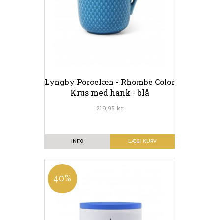
Lyngby Porcelæn - Rhombe Color
Krus med hank - blå
219,95 kr
INFO
LÆG I KURV
40%