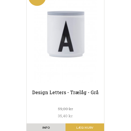
Design Letters - Trælåg - Grå
59,00 kr
35,40 kr
INFO
LÆG I KURV