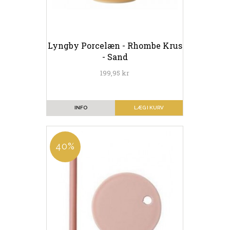
Lyngby Porcelæn - Rhombe Krus
- Sand
199,95 kr
INFO
LÆG I KURV
40%