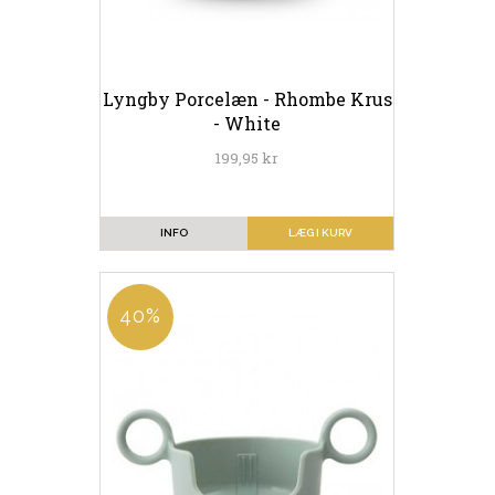
Lyngby Porcelæn - Rhombe Krus
- White
199,95 kr
INFO
LÆG I KURV
40%