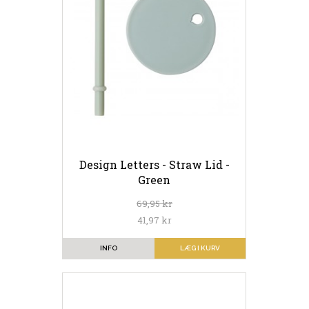
Design Letters - Straw Lid -
Green
69,95 kr
41,97 kr
INFO
LÆG I KURV