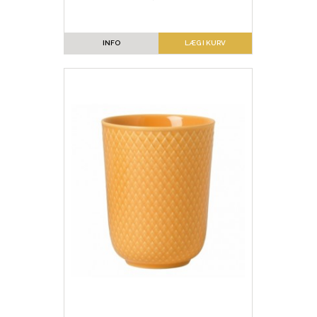
INFO
LÆG I KURV