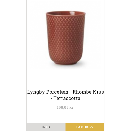
Lyngby Porcelæn - Rhombe Krus
- Terraccotta
199,95 kr
INFO
LÆG I KURV